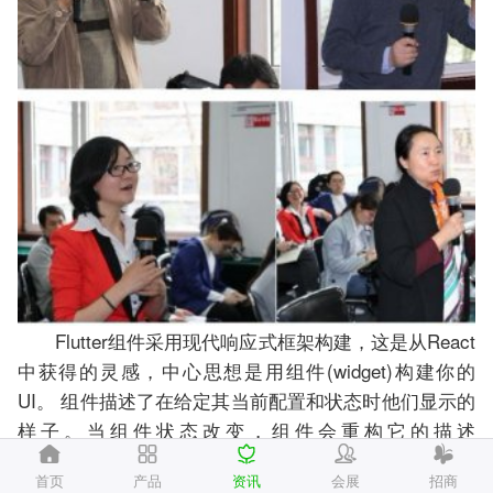
Flutter组件采用现代响应式框架构建，这是从React
中获得的灵感，中心思想是用组件(widget)构建你的
UI。 组件描述了在给定其当前配置和状态时他们显示的
样子。当组件状态改变，组件会重构它的描述
(description)，Flutter会对比之前的描述， 以确定底层
首页
产品
资讯
会展
招商
渲染树从当前状态转换到下一个状态所需要的最小更