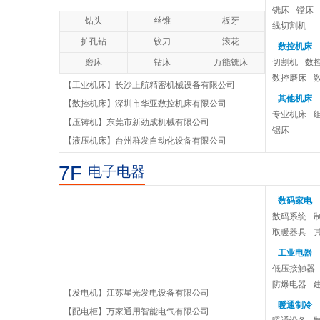
铣床
镗床
钻头
丝锥
板牙
XGNl5-12Ⅲ型柜体
线切割机
扩孔钻
铰刀
滚花
数控机床
金属封闭环网开关设备
磨床
钻床
万能铣床
切割机
数
数控磨床
【工业机床】长沙上航精密机械设备有限公司
XGNl5-12型高压开关柜系列
其他机床
【数控机床】深圳市华亚数控机床有限公司
专业机床
高压开关电柜
【压铸机】东莞市新劲成机械有限公司
锯床
【液压机床】台州群发自动化设备有限公司
高压交流电柜
7F
电子电器
环氧树脂浇注干式电力变压器
数码家电
数码系统
取暖器具
工业电器
低压接触器
防爆电器
【发电机】江苏星光发电设备有限公司
暖通制冷
【配电柜】万家通用智能电气有限公司