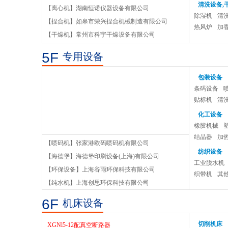
清洗设备,
【离心机】湖南恒诺仪器设备有限公司
除湿机
清
DF系列集热式磁力搅拌器
【捏合机】如皋市荣兴捏合机械制造有限公司
热风炉
加
【干燥机】常州市科宇干燥设备有限公司
CJB-S磁力搅拌器
5F
专用设备
石油岩样高速冷冻离心机YGL-12
包装设备
条码设备
贴标机
清
化工设备
橡胶机械
结晶器
加
【喷码机】张家港欧码喷码机有限公司
纺织设备
【海德堡】海德堡印刷设备(上海)有限公司
低压开关柜
工业脱水机
【环保设备】上海谷雨环保科技有限公司
织带机
其
高压开关柜系列柜型
【纯水机】上海创思环保科技有限公司
6F
机床设备
XGN15-12(II)型柜体结构
切削机床
XGNl5-12配真空断路器