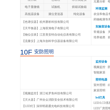
Moore 500 系列坐标磨床
元素分析
电子显微镜
试验机
烘箱试验箱
环境监测
红外触发测头25.41-HDR
高低温设备
液位变送器
纯化设备
农业和食品
药物检测专
【色谱仪器】杭州赛析科技有限公司
Optiv Classic 复合式影像测量仪
医疗器械仪
实验室设
【天平衡器】上海双旭电子有限公司
颗粒物采样
常规设备
WLS400M手动白光拍照式测量系统
【物位仪表】江苏美安特自动化仪表有限公司
培养箱类
【流量仪】上海兴创科学仪器设备有限公司
HELITRONIC POWER五轴工具磨床
10F
安防照明
KC33数控万能外圆磨床
监控设备
视频监控
智能家居
销售必读：营销的15种推广方式
照明电器
销售必读：营销的15种推广方式，
室外照明
市场效果是检验营销的唯一标准，
家居照明
【视频监控】浙江哈罗鱼科技有限公司
聪明的销售员是怎样说服客户？
让消费者
led灯具
【灭火器】广州全众消防安全技术有限公司
聪明的销售员是怎样说服客户？ 懂
LED/LCD
【LED灯】深圳明易通光电科技有限公司
行的客户会问很多专业问题，不少
LED厂房照