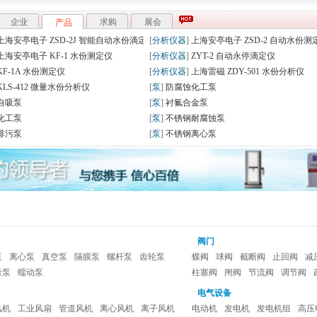
STSYH-Y700
企业
产品
展会
求购
摩擦磨损试验机
[
仪器仪表
]
COD测定仪/COD快速测定仪
发酵罐
[
仪器仪表
]
电子万能试验机
752 紫外分光光度计
[
仪器仪表
]
离心机、实验室离心机
搅拌器、磁力搅拌器、电动搅拌器
[
仪器仪表
]
原子荧光光谱仪(AFS)
密度计
[
仪器仪表
]
流变仪
气相色谱仪(GC)
[
仪器仪表
]
液体处理工作站(移液工作站)
LED显示屏 西门子产品
[
通用机械
]
大量收购铝渣铝灰并出售再生铝
阀门
泵
离心泵
真空泵
隔膜泵
螺杆泵
齿轮泵
蝶阀
球阀
截断阀
止回阀
减
量泵
蠕动泵
柱塞阀
闸阀
节流阀
调节阀
电气设备
风机
工业风扇
管道风机
离心风机
离子风机
电动机
发电机
发电机组
高压