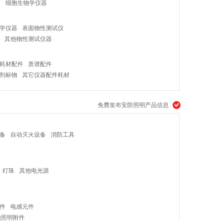
器
细胞生物学仪器
备
芯片系统
学仪器
表面物性测试仪
其他物性测试仪器
耗材配件
质谱配件
剂标物
其它仪器配件耗材
免费发布安防照明产品信息
备
自动灭火设备
消防工具
灯珠
其他电光源
件
电感元件
他照明附件