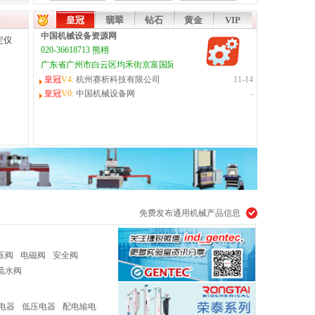
式
皇冠
翡翠
钻石
黄金
VIP
中国机械设备资源网
020-36618713 熊栩
广东省广州市白云区均禾街京富国际大厦1208室
皇冠
V4:
杭州赛析科技有限公司
11-14
皇冠
V0:
中国机械设备网
-
锭
免费发布通用机械产品信息
压阀
电磁阀
安全阀
疏水阀
电器
低压电器
配电输电