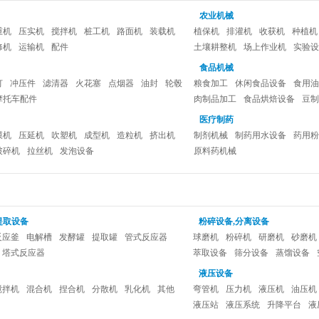
农业机械
重机
压实机
搅拌机
桩工机
路面机
装载机
植保机
排灌机
收获机
种植机
修机
运输机
配件
土壤耕整机
场上作业机
实验设
食品机械
灯
冲压件
滤清器
火花塞
点烟器
油封
轮毂
粮食加工
休闲食品设备
食用油
摩托车配件
肉制品加工
食品烘焙设备
豆制
炊事设备
面食机械
医疗制药
膜机
压延机
吹塑机
成型机
造粒机
挤出机
制剂机械
制药用水设备
药用粉
破碎机
拉丝机
发泡设备
原料药机械
提取设备
粉碎设备,分离设备
反应釜
电解槽
发酵罐
提取罐
管式反应器
球磨机
粉碎机
研磨机
砂磨机
塔式反应器
萃取设备
筛分设备
蒸馏设备
液压设备
搅拌机
混合机
捏合机
分散机
乳化机
其他
弯管机
压力机
液压机
油压机
液压站
液压系统
升降平台
液