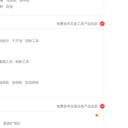
备
传真机
电话机
材
其他
免费发布五金工具产品信息
砂轮片
千斤顶
切削工具
灌溉工具
粉刷工具
阻焊机
排焊机
回流焊机
免费发布仪器仪表产品信息
器
基因扩增仪