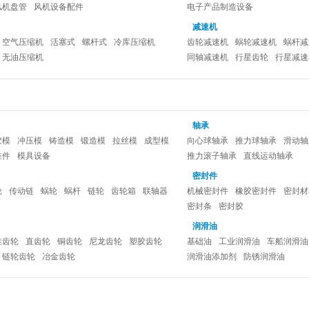
风机盘管
风机设备配件
电子产品制造设备
减速机
空气压缩机
活塞式
螺杆式
冷库压缩机
齿轮减速机
蜗轮减速机
蜗杆减
无油压缩机
同轴减速机
行星齿轮
行星减速
轴承
胶模
冲压模
铸造模
锻造模
拉丝模
成型模
向心球轴承
推力球轴承
滑动轴
准件
模具设备
推力滚子轴承
直线运动轴承
密封件
轮
传动链
蜗轮
蜗杆
链轮
齿轮箱
联轴器
机械密封件
橡胶密封件
密封材
密封条
密封胶
润滑油
锥齿轮
直齿轮
铜齿轮
尼龙齿轮
塑胶齿轮
基础油
工业润滑油
车船润滑油
链轮齿轮
冶金齿轮
润滑油添加剂
防锈润滑油