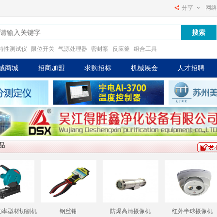
分享
网络
特性测试仪
限位开关
气源处理器
密封泵
反应釜
组合工具
械商城
招商加盟
求购招标
机械展会
人才招聘
品
大功率型材切割机
钢丝钳
防爆高清摄像机
红外半球摄像机