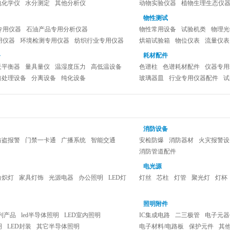
电化学仪
水分测定
其他分析仪
动物实验仪器
植物生理生态仪
临床检验仪器设备
生物工程设
物性测试
专用仪器
石油产品专用分析仪器
物性常用设备
试验机类
物理光
用仪器
环境检测专用仪器
纺织行业专用仪器
烘箱试验箱
物位仪表
流量仪表
器
包装行业专用仪器
其它行业专用仪器
备
耗材配件
器
天平衡器
量具量仪
温湿度压力
高低温设备
色谱柱
色谱耗材配件
仪器专用
前处理设备
分离设备
纯化设备
玻璃器皿
行业专用仪器配件
试
消防设备
防盗报警
门禁一卡通
广播系统
智能交通
安检防爆
消防器材
火灾报警设
消防管道配件
电光源
白炽灯
家具灯饰
光源电器
办公照明
LED灯
灯丝
芯柱
灯管
聚光灯
灯杯
照明附件
系列产品
led半导体照明
LED室内照明
IC集成电路
二三极管
电子元器
明
LED封装
其它半导体照明
电子材料/电路板
保护元件
其