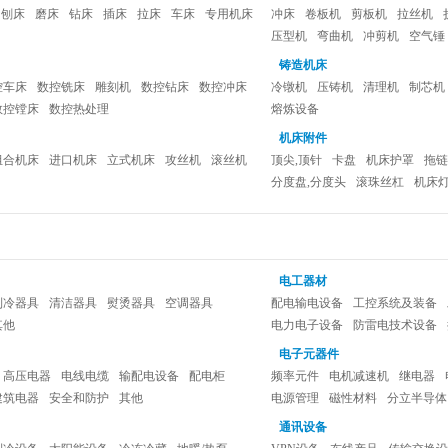
刨床
磨床
钻床
插床
拉床
车床
专用机床
冲床
卷板机
剪板机
拉丝机
压型机
弯曲机
冲剪机
空气锤
铸造机床
控车床
数控铣床
雕刻机
数控钻床
数控冲床
冷镦机
压铸机
清理机
制芯机
数控镗床
数控热处理
熔炼设备
机床附件
组合机床
进口机床
立式机床
攻丝机
滚丝机
顶尖,顶针
卡盘
机床护罩
拖链
分度盘,分度头
滚珠丝杠
机床
电工器材
制冷器具
清洁器具
熨烫器具
空调器具
配电输电设备
工控系统及装备
其他
电力电子设备
防雷电技术设备
其他电工器材
电子元器件
高压电器
电线电缆
输配电设备
配电柜
频率元件
电机减速机
继电器
建筑电器
安全和防护
其他
电源管理
磁性材料
分立半导体
通讯设备