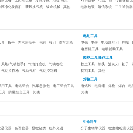
制冷设备
太阳能设备
冷冻冷藏
地暖/热泵
VPN设备
布线产品
传输交换设
通风净化及配件
新风换气机
钣金机械
其他
电器包装
短信系统
二手通信器
电动工具
工具
扳手
内六角扳手
毛刷
剪刀
洗车水枪
电钻
电锤
电动螺丝刀
焊嘴
电磨机工具
电动辅助工具
园林工具,匠作工具
风炮(气动扳手)
气动打磨机
气动喷枪
挖土工具
锄头
油灰刀
耙子
气动拉帽枪
气动气缸
气动控制阀
切割工具
其他
工具
焊接工具
家用工具
电讯组合
汽车急救包
电工组合工具
电烙铁
电焊钳
焊枪
焊台
电
工具
防爆组合工具
其他
其他
生命科学
质谱仪器
色谱仪器
显微镜类
红外光谱
分子生物学仪器
微生物检测仪