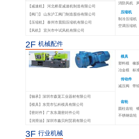
消防风机
【减速机】 河北桥星减速机制造有限公司
不锈钢离心泵
压缩机
【阀门】 山东沪工阀门制造股份有限公司
制冷压缩机
油浸式潜水电泵
【压缩机】 泰州市晨阳压缩机有限公司
空调压缩机
【风机】 宜兴市中试风机有限公司
增压抽水泵
2F
机械配件
蝶阀
模具
塑料模
橡
冶金模
标
传动件
减压阀
带
【轴承】深圳市森茏工业器材有限公司
齿轮
【模具】东莞市弘科模具有限公司
圆柱齿轮
【密封件】广东东晟密封件公司
不锈钢齿轮
【润滑油】深圳市鑫贝利贸易有限公司
3F
行业机械