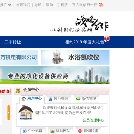
推广
|
收藏我们
|
导航
|
帮助
|
手机版
|
官方微信扫一扫
二手转让
相约2019 年度大礼包
会员中心
用户中心
展台管理
微信管理
，欢迎来到机械设备网,机械设备网由金手
指团队用了近2年时间为您开发而成!
会员管理中心
闭路电视监控系统
除铁除锰过滤器
活性炭过滤器
WLS40
企业站群
移动网站
供销联盟