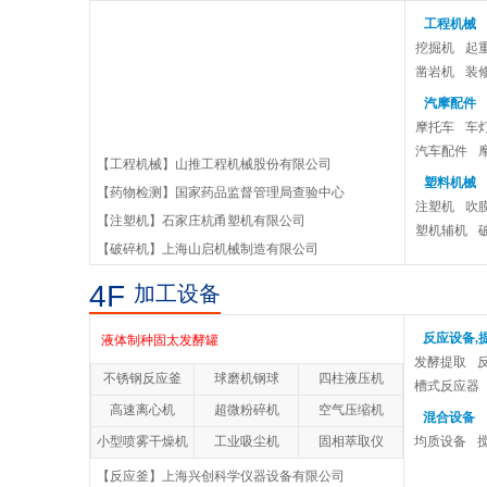
工程机械
挖掘机
起
凿岩机
装
汽摩配件
摩托车
车
汽车配件
【工程机械】山推工程机械股份有限公司
塑料机械
【药物检测】国家药品监督管理局查验中心
立式砂磨机
注塑机
吹
【注塑机】石家庄杭甬塑机有限公司
塑机辅机
【破碎机】上海山启机械制造有限公司
实验室三辊研磨机
4F
加工设备
四辊研磨机
反应设备,
液体制种固太发酵罐
发酵提取
不锈钢反应釜
球磨机钢球
四柱液压机
串联玻璃发酵罐
槽式反应器
高速离心机
超微粉碎机
空气压缩机
混合设备
10L玻璃发酵罐
小型喷雾干燥机
工业吸尘机
固相萃取仪
均质设备
【反应釜】上海兴创科学仪器设备有限公司
全自动不锈钢发酵罐