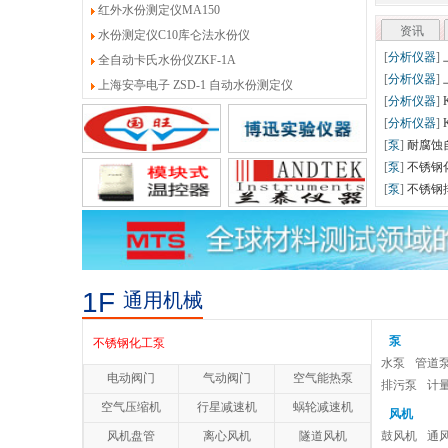
红外水份测定仪MA150
式测量系统
五轴工具磨床
资讯
水份测定仪C10库仑法水份仪
[
仪器仪表
]
全自动卡氏水份仪ZKF-1A
[
仪器仪表
]
上海安亭电子 ZSD-1 自动水份测定仪
[
仪器仪表
]
[
仪器仪表
]
[
仪器仪表
]
[
仪器仪表
]
[
专用设备
]
防腐蚀化工泵
耐腐蚀自吸泵
1F
通用机械
衬氟合金泵
泵
不锈钢化工泵
水泵
管道
电动阀门
气动阀门
空气能热泵
不锈钢耐腐蚀泵
排污泵
计
空气压缩机
行星减速机
蜗轮减速机
风机
不锈钢排污泵
风机盘管
离心风机
隧道风机
鼓风机
通