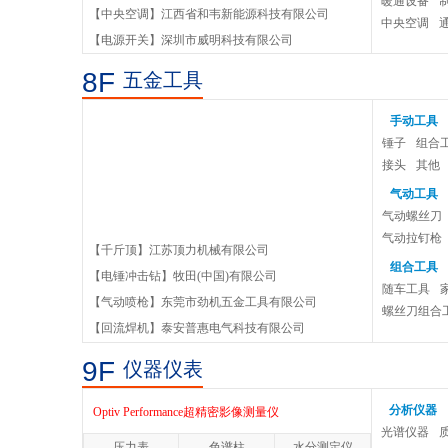
暖通设备
【中央空调】江西省和韦新能源科技有限公司
中央空调
【电源开关】深圳市威明科技有限公司
8F
五金工具
手动工具
锤子
组合
接头
其他
气动工具
气动螺丝刀
气动拉钉枪
【千斤顶】江苏顶力机械有限公司
装配类气动
组合工具
【电锤冲击钻】牧田(中国)有限公司
100UPGv1超精密非球面磨削机床
随车工具
【气动喷枪】东莞市劲机五金工具有限公司
螺丝刀组合
【回流焊机】泰安普惠电气科技有限公司
MFP 100 五轴成型磨床
9F
仪器仪表
700UPF超精密CNC飞刀机床
分析仪器
Optiv Performance超精密影像测量仪
光谱仪器
压力表
色谱柱
水分测定仪