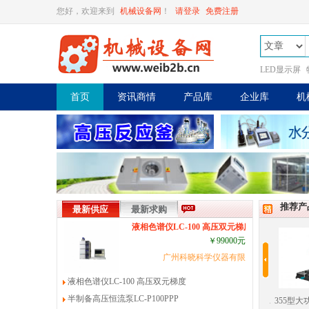
您好，欢迎来到
机械设备网
！
请登录
免费注册
LED显示屏
首页
资讯商情
产品库
企业库
机
推荐产
最新供应
最新求购
液相色谱仪LC-100 高压双元梯度
￥99000元
广州科晓科学仪器有限公司
液相色谱仪LC-100 高压双元梯度
半制备高压恒流泵LC-P100PPP
活性炭过滤器
WLS400M手动白光拍照
HELITRONIC POWER
355型