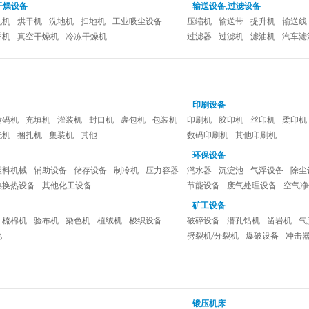
干燥设备
输送设备,过滤设备
洗机
烘干机
洗地机
扫地机
工业吸尘设备
压缩机
输送带
提升机
输送线
香机
真空干燥机
冷冻干燥机
过滤器
过滤机
滤油机
汽车滤
印刷设备
喷码机
充填机
灌装机
封口机
裹包机
包装机
印刷机
胶印机
丝印机
柔印机
洗机
捆扎机
集装机
其他
数码印刷机
其他印刷机
环保设备
塑料机械
辅助设备
储存设备
制冷机
压力容器
滗水器
沉淀池
气浮设备
除尘
热换热设备
其他化工设备
节能设备
废气处理设备
空气净
矿工设备
梳棉机
验布机
染色机
植绒机
梭织设备
破碎设备
潜孔钻机
凿岩机
气
他
劈裂机/分裂机
爆破设备
冲击
锻压机床