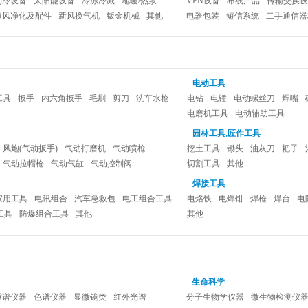
制冷设备
太阳能设备
冷冻冷藏
地暖/热泵
VPN设备
布线产品
传输交换设
通风净化及配件
新风换气机
钣金机械
其他
电器包装
短信系统
二手通信器
电动工具
工具
扳手
内六角扳手
毛刷
剪刀
洗车水枪
电钻
电锤
电动螺丝刀
焊嘴
电磨机工具
电动辅助工具
园林工具,匠作工具
风炮(气动扳手)
气动打磨机
气动喷枪
挖土工具
锄头
油灰刀
耙子
气动拉帽枪
气动气缸
气动控制阀
切割工具
其他
工具
焊接工具
家用工具
电讯组合
汽车急救包
电工组合工具
电烙铁
电焊钳
焊枪
焊台
电
工具
防爆组合工具
其他
其他
生命科学
质谱仪器
色谱仪器
显微镜类
红外光谱
分子生物学仪器
微生物检测仪