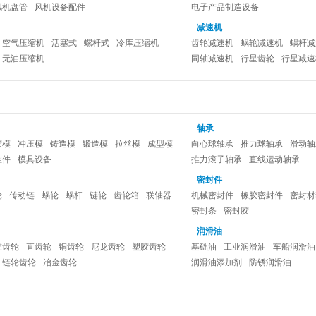
风机盘管
风机设备配件
电子产品制造设备
减速机
空气压缩机
活塞式
螺杆式
冷库压缩机
齿轮减速机
蜗轮减速机
蜗杆减
无油压缩机
同轴减速机
行星齿轮
行星减速
轴承
胶模
冲压模
铸造模
锻造模
拉丝模
成型模
向心球轴承
推力球轴承
滑动轴
准件
模具设备
推力滚子轴承
直线运动轴承
密封件
轮
传动链
蜗轮
蜗杆
链轮
齿轮箱
联轴器
机械密封件
橡胶密封件
密封材
密封条
密封胶
润滑油
锥齿轮
直齿轮
铜齿轮
尼龙齿轮
塑胶齿轮
基础油
工业润滑油
车船润滑油
链轮齿轮
冶金齿轮
润滑油添加剂
防锈润滑油