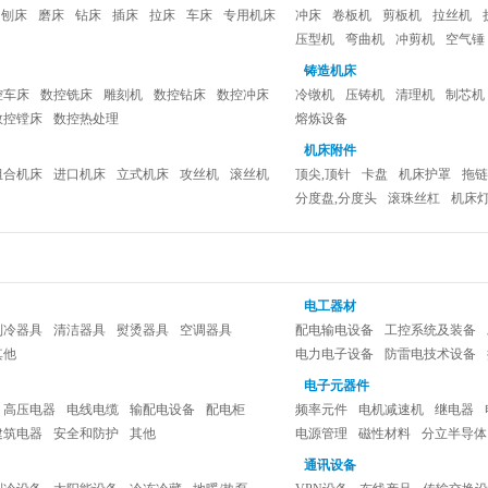
刨床
磨床
钻床
插床
拉床
车床
专用机床
冲床
卷板机
剪板机
拉丝机
压型机
弯曲机
冲剪机
空气锤
铸造机床
控车床
数控铣床
雕刻机
数控钻床
数控冲床
冷镦机
压铸机
清理机
制芯机
数控镗床
数控热处理
熔炼设备
机床附件
组合机床
进口机床
立式机床
攻丝机
滚丝机
顶尖,顶针
卡盘
机床护罩
拖链
分度盘,分度头
滚珠丝杠
机床
电工器材
制冷器具
清洁器具
熨烫器具
空调器具
配电输电设备
工控系统及装备
其他
电力电子设备
防雷电技术设备
其他电工器材
电子元器件
高压电器
电线电缆
输配电设备
配电柜
频率元件
电机减速机
继电器
建筑电器
安全和防护
其他
电源管理
磁性材料
分立半导体
通讯设备