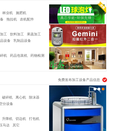
林业机
施肥机
备
拖拉机
农机配件
加工
饮料加工
果蔬加工
品设备
乳制品设备
碎机
药品包装机
药物检测
免费发布加工设备产品信息
破碎机
离心机
除沫器
空分设备
升降机
切边机
打包机
压马达
其它