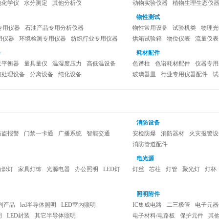
电化学仪
水分测定
其他分析仪
动物实验仪器
植物生理生态仪
临床检验仪器设备
生物工程设
物性测试
专用仪器
石油产品专用分析仪器
物性常用设备
试验机类
物理光
用仪器
环境检测专用仪器
纺织行业专用仪器
烘箱试验箱
物位仪表
流量仪表
器
包装行业专用仪器
其它行业专用仪器
备
耗材配件
器
天平衡器
量具量仪
温湿度压力
高低温设备
色谱柱
色谱耗材配件
仪器专用
前处理设备
分离设备
纯化设备
玻璃器皿
行业专用仪器配件
试
消防设备
防盗报警
门禁一卡通
广播系统
智能交通
安检防爆
消防器材
火灾报警设
消防管道配件
电光源
白炽灯
家具灯饰
光源电器
办公照明
LED灯
灯丝
芯柱
灯管
聚光灯
灯杯
照明附件
系列产品
led半导体照明
LED室内照明
IC集成电路
二三极管
电子元器
明
LED封装
其它半导体照明
电子材料/电路板
保护元件
其