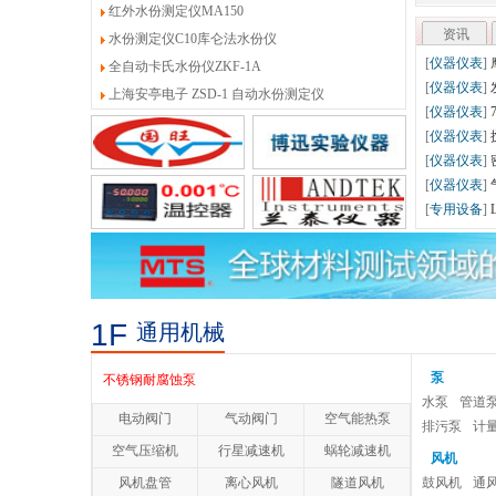
红外水份测定仪MA150
资讯
水份测定仪C10库仑法水份仪
[国内]
第十
全自动卡氏水份仪ZKF-1A
[国内]
第十
上海安亭电子 ZSD-1 自动水份测定仪
[国内]
中国
[国内]
20
[国际]
灯光
防腐蚀化工泵
耐腐蚀自吸泵
衬氟合金泵
1F
通用机械
不锈钢化工泵
泵
不锈钢耐腐蚀泵
水泵
管道
电动阀门
气动阀门
空气能热泵
不锈钢排污泵
排污泵
计
空气压缩机
行星减速机
蜗轮减速机
风机
不锈钢离心泵
风机盘管
离心风机
隧道风机
鼓风机
通