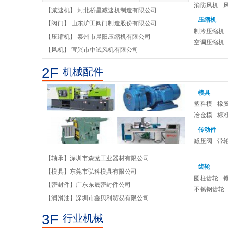
消防风机
【减速机】 河北桥星减速机制造有限公司
油浸式潜水电泵
压缩机
【阀门】 山东沪工阀门制造股份有限公司
制冷压缩机
增压抽水泵
【压缩机】 泰州市晨阳压缩机有限公司
空调压缩机
【风机】 宜兴市中试风机有限公司
蝶阀
2F
机械配件
模具
塑料模
橡
冶金模
标
传动件
减压阀
带
【轴承】深圳市森茏工业器材有限公司
齿轮
【模具】东莞市弘科模具有限公司
圆柱齿轮
【密封件】广东东晟密封件公司
不锈钢齿轮
【润滑油】深圳市鑫贝利贸易有限公司
3F
行业机械