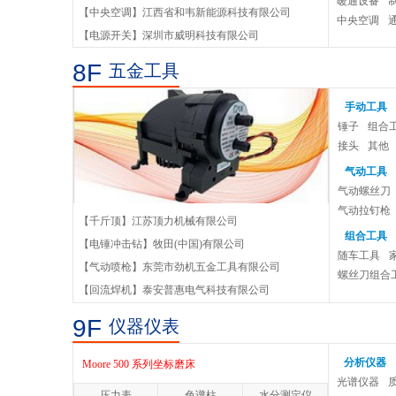
暖通设备
【中央空调】江西省和韦新能源科技有限公司
中央空调
【电源开关】深圳市威明科技有限公司
8F
五金工具
手动工具
锤子
组合
接头
其他
气动工具
气动螺丝刀
气动拉钉枪
100UPGv1超精密非球面磨削机床
【千斤顶】江苏顶力机械有限公司
装配类气动
组合工具
【电锤冲击钻】牧田(中国)有限公司
MFP 100 五轴成型磨床
随车工具
【气动喷枪】东莞市劲机五金工具有限公司
螺丝刀组合
【回流焊机】泰安普惠电气科技有限公司
700UPF超精密CNC飞刀机床
9F
仪器仪表
Optiv Performance超精密影像测量仪
分析仪器
Moore 500 系列坐标磨床
光谱仪器
压力表
色谱柱
水分测定仪