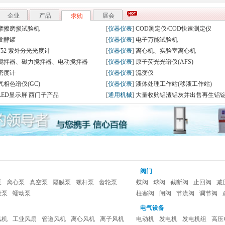
式测量系统
五轴工具磨床
企业
产品
求购
展会
三届中国广州国际环保产业博览会
[国内]
2019（第九届）世界采样和混样大会
届化学和药物结构分析上海年会通知
[国内]
2019年度北京质谱年会厂商邀请函
分析测试协会标记免疫分析专业委员会2019年学术峰会招商通知
[国内]
2019第二十九届中国国际钓鱼用品贸
19世界食品广州展
[国内]
2018第九届IGPE中国国际粮油精
节
阀门
泵
离心泵
真空泵
隔膜泵
螺杆泵
齿轮泵
蝶阀
球阀
截断阀
止回阀
减
量泵
蠕动泵
柱塞阀
闸阀
节流阀
调节阀
电气设备
风机
工业风扇
管道风机
离心风机
离子风机
电动机
发电机
发电机组
高压