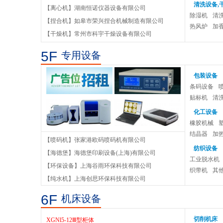
清洗设备,
【离心机】湖南恒诺仪器设备有限公司
除湿机
清
CJB-S磁力搅拌器
【捏合机】如皋市荣兴捏合机械制造有限公司
热风炉
加
【干燥机】常州市科宇干燥设备有限公司
石油岩样高速冷冻离心机YGL-12
5F
专用设备
包装设备
条码设备
贴标机
清
化工设备
橡胶机械
结晶器
加
低压开关柜
【喷码机】张家港欧码喷码机有限公司
纺织设备
【海德堡】海德堡印刷设备(上海)有限公司
高压开关柜系列柜型
工业脱水机
【环保设备】上海谷雨环保科技有限公司
织带机
其
XGN15-12(II)型柜体结构
【纯水机】上海创思环保科技有限公司
6F
机床设备
XGNl5-12配真空断路器
切削机床
XGNl5-12Ⅲ型柜体