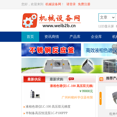
您好，欢迎来到
机械设备网
！
请登录
免费注册
LED显示屏
首页
资讯商情
产品库
企业库
机
推荐产
最新供应
最新求购
液相色谱仪LC-100 高压双元梯度
￥99000元
广州科晓科学仪器有限公司
液相色谱仪LC-100 高压双元梯度
半制备高压恒流泵LC-P100PPP
机
红外半球摄像机
闭路电视监控系统
除铁除锰过滤器
活