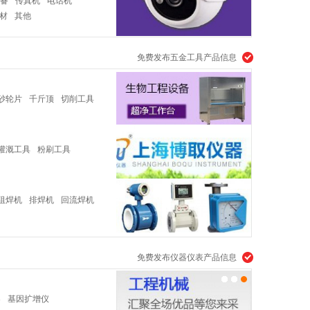
备
传真机
电话机
材
其他
免费发布五金工具产品信息
砂轮片
千斤顶
切削工具
灌溉工具
粉刷工具
阻焊机
排焊机
回流焊机
免费发布仪器仪表产品信息
器
基因扩增仪