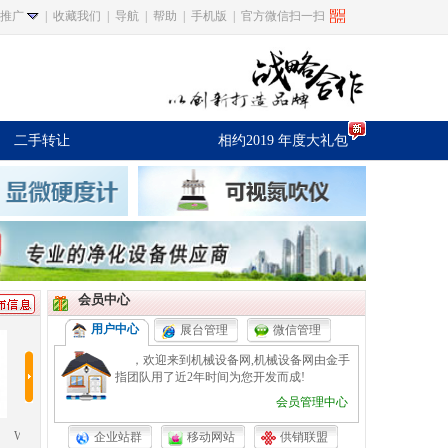
推广
|
收藏我们
|
导航
|
帮助
|
手机版
|
官方微信扫一扫
二手转让
相约2019 年度大礼包
会员中心
用户中心
展台管理
微信管理
，欢迎来到机械设备网,机械设备网由金手
指团队用了近2年时间为您开发而成!
会员管理中心
切割机
钢丝钳
防爆高清摄像机
红外半球摄像机
闭路
企业站群
移动网站
供销联盟