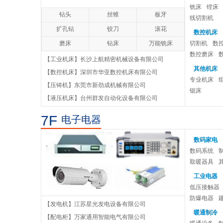
铣床
镗床
钻头
丝锥
板牙
金属封闭环网开关设备
线切割机
扩孔钻
铰刀
滚花
数控机床
XGNl5-12型高压开关柜系列
磨床
钻床
万能铣床
切割机
数
数控磨床
【工业机床】长沙上航精密机械设备有限公司
高压开关电柜
其他机床
【数控机床】深圳市华亚数控机床有限公司
专业机床
高压交流电柜
【压铸机】东莞市新劲成机械有限公司
锯床
【液压机床】台州群发自动化设备有限公司
环氧树脂浇注干式电力变压器
7F
电子电器
数码家电
数码系统
取暖器具
工业电器
低压接触器
防爆电器
【发电机】江苏星光发电设备有限公司
暖通制冷
【配电柜】万家通用智能电气有限公司