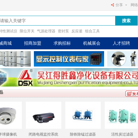
分享
网络
特性测试仪
限位开关
气源处理器
密封泵
反应釜
组合工具
械商城
招商加盟
求购招标
机械展会
人才招聘
品
性炭过滤器
WLS400M手动白光拍照
HELITRONIC POWER
355型大功率型材