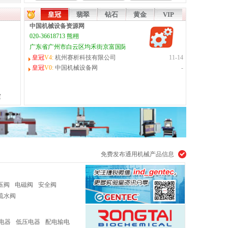
STSYH-Y700
皇冠
翡翠
钻石
黄金
VIP
中国机械设备资源网
020-36618713 熊栩
广东省广州市白云区均禾街京富国际大厦1208室
易展览会
皇冠
V4:
杭州赛析科技有限公司
11-14
品、粮油加工及储藏物流技术博览会
皇冠
V0:
中国机械设备网
-
免费发布通用机械产品信息
压阀
电磁阀
安全阀
疏水阀
电器
低压电器
配电输电