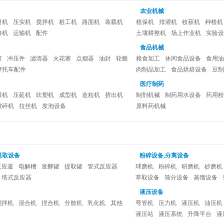
农业机械
重机
压实机
搅拌机
桩工机
路面机
装载机
植保机
排灌机
收获机
种植机
修机
运输机
配件
土壤耕整机
场上作业机
实验设
食品机械
灯
冲压件
滤清器
火花塞
点烟器
油封
轮毂
粮食加工
休闲食品设备
食用油
摩托车配件
肉制品加工
食品烘焙设备
豆制
炊事设备
面食机械
医疗制药
膜机
压延机
吹塑机
成型机
造粒机
挤出机
制剂机械
制药用水设备
药用粉
破碎机
拉丝机
发泡设备
原料药机械
提取设备
粉碎设备,分离设备
反应釜
电解槽
发酵罐
提取罐
管式反应器
球磨机
粉碎机
研磨机
砂磨机
塔式反应器
萃取设备
筛分设备
蒸馏设备
液压设备
搅拌机
混合机
捏合机
分散机
乳化机
其他
弯管机
压力机
液压机
油压机
液压站
液压系统
升降平台
液