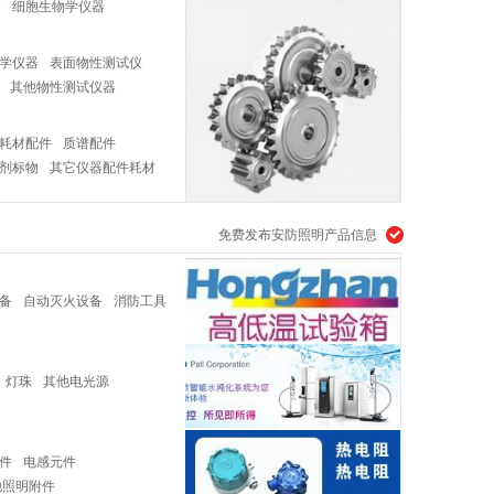
器
细胞生物学仪器
备
芯片系统
学仪器
表面物性测试仪
其他物性测试仪器
耗材配件
质谱配件
剂标物
其它仪器配件耗材
免费发布安防照明产品信息
备
自动灭火设备
消防工具
灯珠
其他电光源
件
电感元件
他照明附件