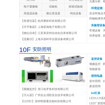
红外触发测头25.41-HDR
元素分析
电子显微镜
试验机
烘箱试验箱
环境监测
Optiv Classic 复合式影像测量仪
高低温设备
液位变送器
纯化设备
农业和食品
药物检测专
【色谱仪器】杭州赛析科技有限公司
WLS400M手动白光拍照式测量系统
医疗器械仪
实验室设
【天平衡器】上海双旭电子有限公司
颗粒物采样
常规设备
HELITRONIC POWER五轴工具磨床
【物位仪表】江苏美安特自动化仪表有限公司
培养箱类
【流量仪】上海兴创科学仪器设备有限公司
KC33数控万能外圆磨床
10F
安防照明
销售必读：营销的15种推广方式
监控设备
销售必读：营销的15种推广方式，
视频监控
市场效果是检验营销的唯一标准，
智能家居
聪明的销售员是怎样说服客户？
让消费者
照明电器
聪明的销售员是怎样说服客户？ 懂
室外照明
行的客户会问很多专业问题，不少
家居照明
【视频监控】浙江哈罗鱼科技有限公司
销售技巧：做好销售要多学会倾听客户
销售人员
led灯具
【灭火器】广州全众消防安全技术有限公司
销售技巧：做好销售要多学会倾听
LED/LCD
【LED灯】深圳明易通光电科技有限公司
客户：在倾听的过程中，销售员要
LED厂房照