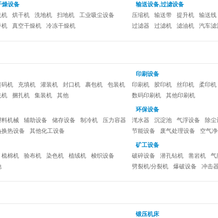
干燥设备
输送设备,过滤设备
洗机
烘干机
洗地机
扫地机
工业吸尘设备
压缩机
输送带
提升机
输送线
香机
真空干燥机
冷冻干燥机
过滤器
过滤机
滤油机
汽车滤
印刷设备
喷码机
充填机
灌装机
封口机
裹包机
包装机
印刷机
胶印机
丝印机
柔印机
洗机
捆扎机
集装机
其他
数码印刷机
其他印刷机
环保设备
塑料机械
辅助设备
储存设备
制冷机
压力容器
滗水器
沉淀池
气浮设备
除尘
热换热设备
其他化工设备
节能设备
废气处理设备
空气净
矿工设备
梳棉机
验布机
染色机
植绒机
梭织设备
破碎设备
潜孔钻机
凿岩机
气
他
劈裂机/分裂机
爆破设备
冲击
锻压机床