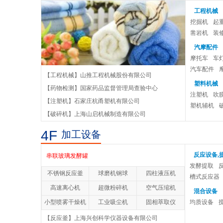
工程机械
挖掘机
起
凿岩机
装
汽摩配件
摩托车
车
汽车配件
立式砂磨机
【工程机械】山推工程机械股份有限公司
塑料机械
【药物检测】国家药品监督管理局查验中心
实验室三辊研磨机
注塑机
吹
【注塑机】石家庄杭甬塑机有限公司
塑机辅机
【破碎机】上海山启机械制造有限公司
四辊研磨机
4F
加工设备
液体制种固太发酵罐
反应设备,
串联玻璃发酵罐
发酵提取
不锈钢反应釜
球磨机钢球
四柱液压机
10L玻璃发酵罐
槽式反应器
高速离心机
超微粉碎机
空气压缩机
混合设备
全自动不锈钢发酵罐
小型喷雾干燥机
工业吸尘机
固相萃取仪
均质设备
【反应釜】上海兴创科学仪器设备有限公司
DF系列集热式磁力搅拌器